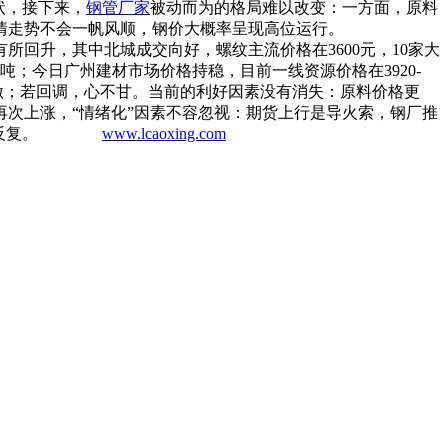
状，接下来，
钢管厂家
被动而为的格局难以改变：一方面，原料
情走势不会一帆风顺，钢价大概率呈现高位运行。
回升，其中北城成交向好，螺纹主流价格在3600元，10家大
0吨；今日广州建材市场价格持稳，目前一线资源价格在3920-
刺激；若回调，心不甘。当前的利好因素没有消失：原料价格更
次上涨，“情绪化”因素不容忽视：期货上行是导火索，钢厂推
出一定的反复。
www.lcaoxing.com