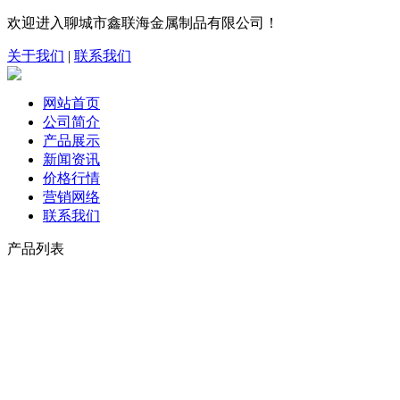
欢迎进入聊城市鑫联海金属制品有限公司！
关于我们
|
联系我们
网站首页
公司简介
产品展示
新闻资讯
价格行情
营销网络
联系我们
产品列表
合金无缝管
非标无缝管
20#无缝管
35#无缝管
45#无缝管
q345b无缝管
15Crmo无缝管