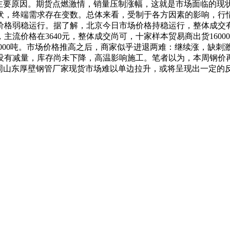
主要原因。期货点燃激情，销量压制涨幅，这就是市场面临的现
伏，终端需求存在变数。总体来看，受制于各方因素的影响，行
格弱稳运行。据了解，北京今日市场价格持稳运行，整体成交有所
，主流价格在3640元，整体成交尚可，十家样本贸易商出货1600
13000吨。市场价格推高之后，商家似乎进退两难：继续涨，缺
没有减量，库存尚未下降，高温影响施工。笔者以为，本周钢价再
，下周山东厚壁钢管厂家现货市场难以单边拉升，或将呈现