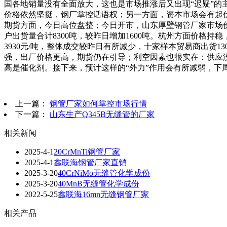
国各地销量没有全面放大，这也是市场推涨后又出现“迟疑”的
价格依然坚挺，钢厂掌控话语权；另一方面，资本市场会有起
期货方面，今日高位盘整；今日开市，山东厚壁钢管厂家市场价
户出货量合计8300吨，较昨日增加1600吨。杭州方面价格持稳
3930元/吨，整体成交较昨日有所减少，十家样本贸易商出货
强，出厂价格更高，期货仍在引导；利空因素也很实在：供应
高是催化剂。接下来，预计这样的“外力”作用会有所减弱
上一篇：
钢管厂家如何掌控市场行情
下一篇：
山东生产Q345B无缝管的厂家
相关新闻
2025-4-1
20CrMnTi钢管厂家
2025-4-1
鑫联海钢管厂家直销
2025-3-20
40CrNiMo无缝管化学成份
2025-3-20
40MnB无缝管化学成份
2022-5-25
鑫联海16mn无缝钢管厂家
相关产品