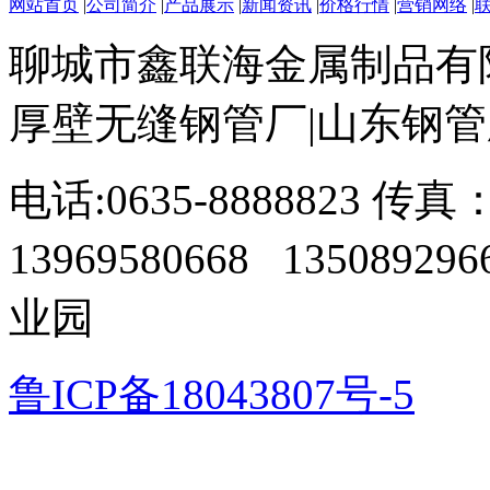
网站首页
|
公司简介
|
产品展示
|
新闻资讯
|
价格行情
|
营销网络
|
聊城市鑫联海金属制品有限
厚壁无缝钢管厂|山东钢
电话:0635-8888823 传真：
13969580668 1350
业园
鲁ICP备18043807号-5