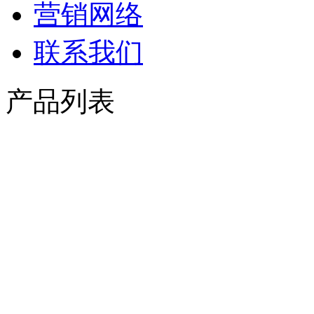
营销网络
联系我们
产品列表
合金无缝管
非标无缝管
20#无缝管
35#无缝管
45#无缝管