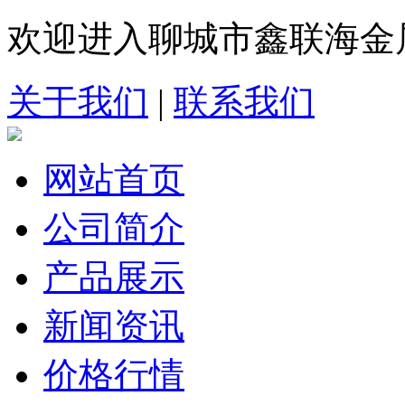
欢迎进入聊城市鑫联海金
关于我们
|
联系我们
网站首页
公司简介
产品展示
新闻资讯
价格行情